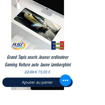
Grand Tapis souris Joueur ordinateur
Gaming Voiture auto Jaune lamborghini
Prix original
Prix promotionnel
22,00 €
19,00 €
Ajouter au panier