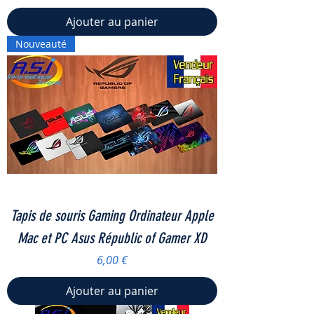
Ajouter au panier
Nouveauté
Tapis de souris Gaming Ordinateur Apple
Mac et PC Asus Républic of Gamer XD
Prix
6,00 €
Ajouter au panier