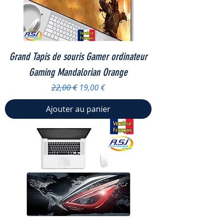
Grand Tapis de souris Gamer ordinateur
Gaming Mandalorian Orange
Prix original
Prix promotionnel
22,00 €
19,00 €
Ajouter au panier