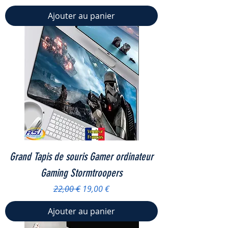
Ajouter au panier
Grand Tapis de souris Gamer ordinateur
Gaming Stormtroopers
Prix original
Prix promotionnel
22,00 €
19,00 €
Ajouter au panier