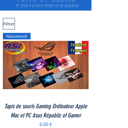
et bien d'autres produits en magasin
Filtrer
Nouveauté
Tapis de souris Gaming Ordinateur Apple
Mac et PC Asus Républic of Gamer
Prix
6,00 €