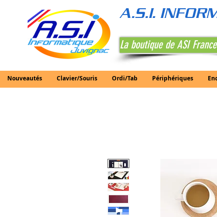
A.S.I. INFO
La boutique de ASI France
Nouveautés
Clavier/Souris
Ordi/Tab
Périphériques
En