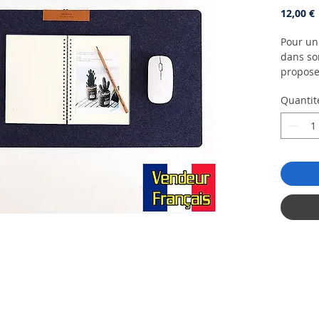
P
12,00 €
Pour un 
dans so
propose 
main de
Quantit
Apple (
qui fera
en quatr
rouge /
Dimensi