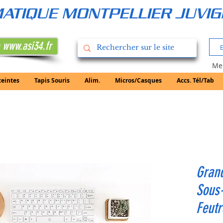
RMATIQUE MONTPELLIER JUVI
 www.asi34.fr
Mer
ceintes
Tapis Souris
Alim.
Micros/Casques
Accs. Tél/Tab
Grand
Sous-
Feutr