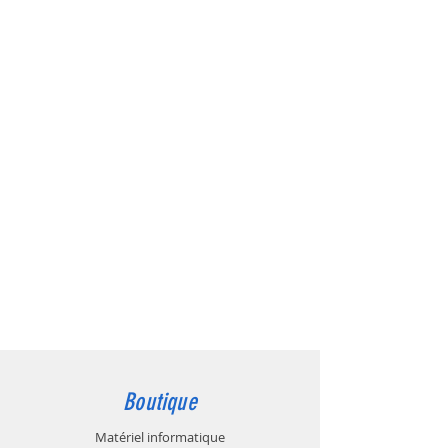
«Modifier le texte» ou double-cliquez sur moi
pour ajouter des détails sur votre politique et
apporter des modifications à la police. Je suis
un endroit idéal pour raconter une histoire et
informer vos utilisateurs un peu plus sur vous.
Boutique
Matériel informatique