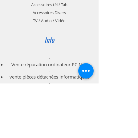
Accessoires tél / Tab
Accessoires Divers
TV / Audio / Vidéo
Info
-
Vente réparation ordinateur PC Mac
-
vente pièces détachées informatiques
-
dépannage à domicile professionnels
particuliers
Support
Livraison & Retour
Politique du magasin