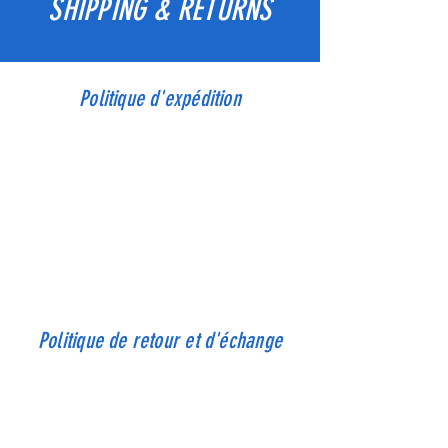
SHIPPING & RETURNS
Politique d'expédition
Je suis le deuxième paragraphe de votre
section sur la politique d'expédition. Cliquez ici
pour ajouter votre propre texte et me
modifier. C'est facile. Cliquez simplement sur
"Modifier le texte" ou double-cliquez sur moi
pour ajouter des détails sur votre politique et
apporter des modifications à la police. Je suis
l'endroit idéal pour raconter une histoire et
informer vos utilisateurs un peu plus sur vous.
Politique de retour et d'échange
Je suis le deuxième paragraphe de votre
politique de retour et d'échange. Cliquez ici
pour ajouter votre propre texte et me
modifier. C'est facile. Cliquez simplement sur