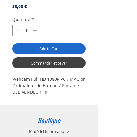
Prix
39,00 €
Quantité
*
Add to Cart
Commander et payer
Webcam Full HD 1080P PC / MAC pr
Ordinateur de Bureau / Portable
USB VENDEUR FR
【HD 1080P Full Video】 cette
webcam soffre d'excellentes
capacités d'imagerie grâce au
nouvel appareil photo 5 mégapixels
Boutique
et au CMOS 1 / 2,7 ''. Une qualité
d'image haute définition claire,
Matériel informatique
fluide et 1080P pour capturer des