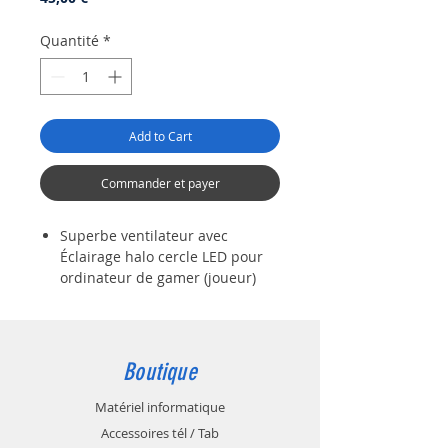
Quantité
*
Add to Cart
Commander et payer
Superbe ventilateur avec
Éclairage halo cercle LED pour
ordinateur de gamer (joueur)
avec son
Ventilateur de 127mm
à faible bruit avec roulement
hydraulique idéal pour les PC
gaming.
Boutique
Ces ailerons foncés anodisants
pour rayonnement à grande
Matériel informatique
surface fournissent une
Accessoires tél / Tab
dissipation de chaleur très