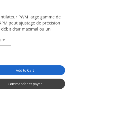
rix
entilateur PWM large gamme de
PM peut ajustage de précision
 débit d'air maximal ou un
nnement silencieux
é
*
rt de ventilateur est facile et
 installer, à retirer, à nettoyer ou
acer , tout comme son ventilateur
issipateur de chaleur.
ompatible avec les CPU Intel i3 / i5
Add to Cart
c types de socket LGA
6/1150/1151/1155/1156 mais
es processeurs AMD avec les types
Commander et payer
et AMD FM1 / FM2 / FM2 / AM3 /
2 / AM2. Il suffit de monter le
sseur de CPU sur le support situé
du processeur.
elle Technologie Core Touch (CTT)
e permet un contact parfait avec
ace du processeur