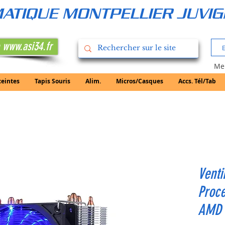
RMATIQUE MONTPELLIER JUVI
 www.asi34.fr
Mer
ceintes
Tapis Souris
Alim.
Micros/Casques
Accs. Tél/Tab
Venti
Proce
AMD 