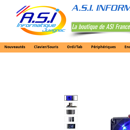
A.S.I. INFO
La boutique de ASI France
Nouveautés
Clavier/Souris
Ordi/Tab
Périphériques
En