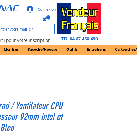
GNAC
Connexion
TEL 04 67 450 450
ci pour votre inscription
Montres
Sacoche/Housse
Outils
Entretiens
Cartouches
rad / Ventilateur CPU
sseur 92mm Intel et
Bleu