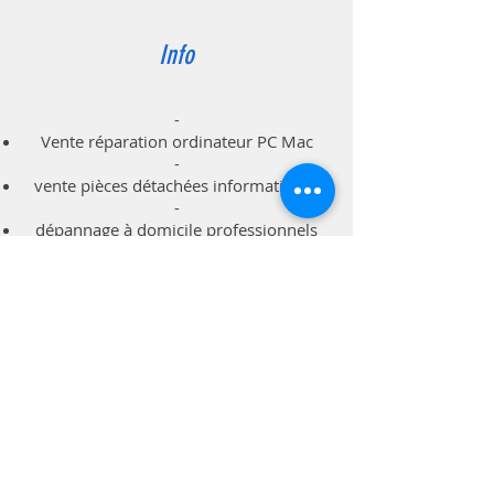
Info
-
Vente réparation ordinateur PC Mac
-
vente pièces détachées informatiques
-
dépannage à domicile professionnels
particuliers
Support
Livraison & Retour
Politique du magasin
Méthodes de paiements