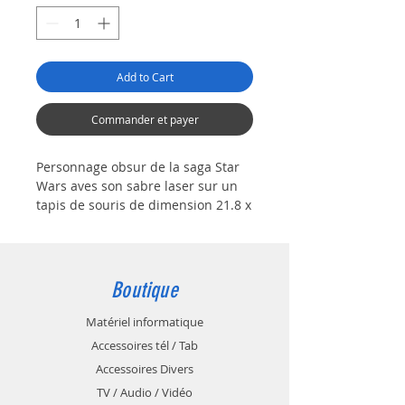
Add to Cart
Commander et payer
Personnage obsur de la saga Star
Wars aves son sabre laser sur un
tapis de souris de dimension 21.8 x
18 centimètres à dominante rouge
et noir.
Si vous êtes fan des films de
sciences fiction Starwars, vous
Boutique
reconnaitrez forcement ce
personnage Sith qui fait partie de
Matériel informatique
l'empire.
Accessoires tél / Tab
Accessoires Divers
TV / Audio / Vidéo