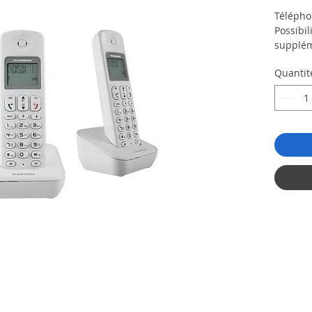
Télépho
Possibil
supplém
Autonom
Quantit
Portée:
intérie
50 cont