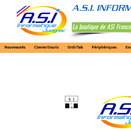
A.S.I. INFO
La boutique de ASI France
Nouveautés
Clavier/Souris
Ordi/Tab
Périphériques
En