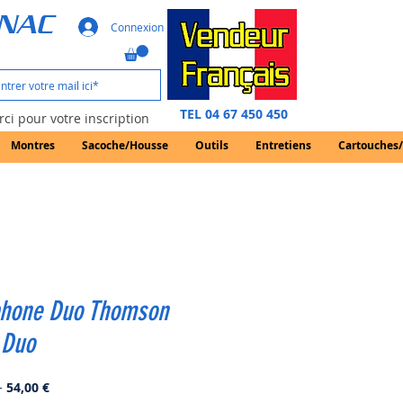
GNAC
Connexion
TEL 04 67 450 450
ci pour votre inscription
Montres
Sacoche/Housse
Outils
Entretiens
Cartouches
phone Duo Thomson
 Duo
Prix
Prix
 
54,00 €