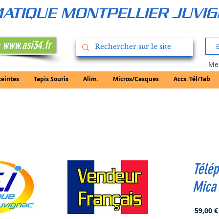
RMATIQUE MONTPELLIER JUVI
 www.asi34.fr
Mer
ceintes
Tapis Souris
Alim.
Micros/Casques
Accs. Tél/Tab
Télé
Mica
 59,00 €