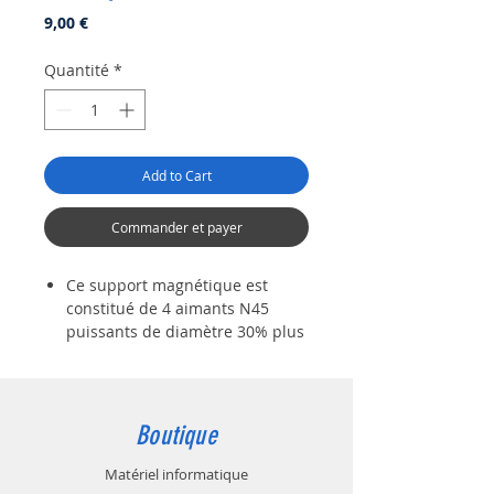
Prix
9,00 €
Quantité
*
Add to Cart
Commander et payer
Ce support magnétique est
constitué de 4 aimants N45
puissants de diamètre 30% plus
gros que ces concurrents, le
support téléphone voiture
magnétique supporte des
charges allant jusqu'à 2 kg. Il
Boutique
maintiendra votre smartphone
en place pendant les chemins
Matériel informatique
caillouteux. Les aimants