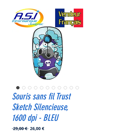
Souris sans fil Trust
Sketch Silencieuse,
1600 dpi - BLEU
Prix
Prix
 29,00 € 
26,00 €