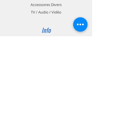
Accessoires Divers
TV / Audio / Vidéo
Info
-
Vente réparation ordinateur PC Mac
-
vente pièces détachées informatiques
-
dépannage à domicile professionnels
particuliers
Support
Livraison & Retour
Politique du magasin
Méthodes de paiements