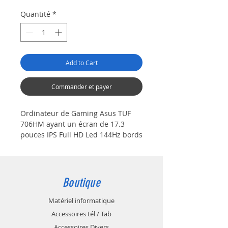
Quantité
*
Add to Cart
Commander et payer
Ordinateur de Gaming Asus TUF
706HM ayant un écran de 17.3
pouces IPS Full HD Led 144Hz bords
fins et de résolution 1920 x 1080 +
antireflet.
Son processeur (CPU) est un Intel
Core I5 1140H Tiger de 2.7 Ghz, 6
Boutique
cœurs.
La mémoire intégrée est de 8 Go
Matériel informatique
DDR4 3200 Mhz (max 64 Go) sur 1
Accessoires tél / Tab
support mémoire
Accessoires Divers