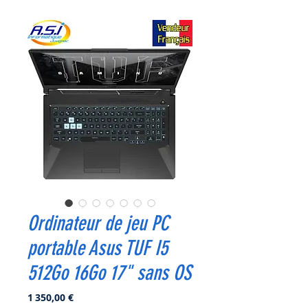
Ordinateur de jeu PC
portable Asus TUF I5
512Go 16Go 17" sans OS
Prix
1 350,00 €