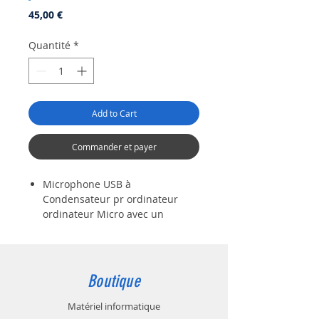
Prix
45,00 €
Quantité
*
Add to Cart
Commander et payer
Microphone USB à
Condensateur pr ordinateur
ordinateur Micro avec un
Trépied et un Filtre Anti-Pop pr
les Enregistrements Vocaux et
Musicaux Podcasting, Streaming,
Gaming pour PC sous Windows
Boutique
Plug and Play: Ce microphone
est équipé d’un port USB 2, nul
Matériel informatique
besoin de driver en plus, il suffit