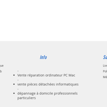
froid v
concent
cette l
niveaux 
fonctio
luminosi
l'envir
Vous po
quel por
un char
batterie
Info
Su
Cette la
utiliser
que
Liv
votre or
-
ab
Po
installé!
Vente réparation ordinateur PC Mac
Mé
-
vente pièces détachées informatiques
-
dépannage à domicile professionnels
particuliers