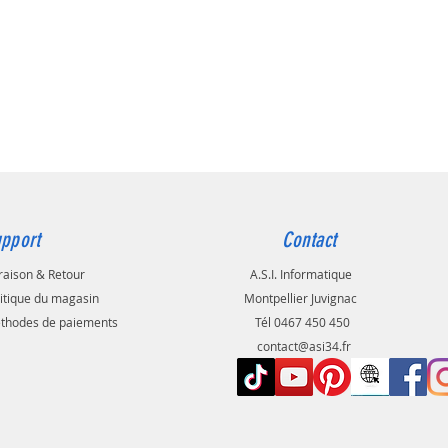
ous permet de mieux vous
rer.
ampe LED de lecture dispose de 10
de luminosité différents. En
n de vos propres besoins de
té et en fonction de
onnement dans lequel vous êtes.
uvez le brancher sur n'importe
t USB ,sur votre ordinateur,sur
geur de téléphone portable ou
 de secours etc...
pport
Contact
mpe de lecture LED est facile à
, un simple clip sur l'écran de
raison & Retour
A.S.I. Informatique
dinateur portable et c'est
litique du magasin
Montpellier Juvignac
!!
thodes de paiements
Tél 0467 450 450
contact@asi34.fr