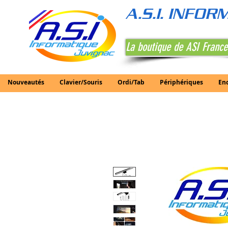
A.S.I. INFO
La boutique de ASI France
Nouveautés
Clavier/Souris
Ordi/Tab
Périphériques
En