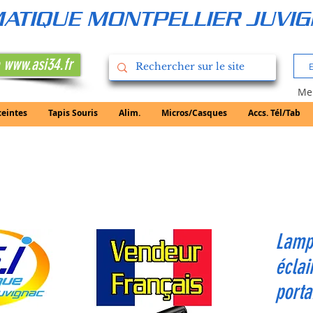
RMATIQUE MONTPELLIER JUVI
 www.asi34.fr
Mer
ceintes
Tapis Souris
Alim.
Micros/Casques
Accs. Tél/Tab
Lamp
éclai
porta