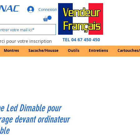
GNAC
Connexion
TEL 04 67 450 450
ci pour votre inscription
Montres
Sacoche/Housse
Outils
Entretiens
Cartouches
e Led Dimable pour
rage devant ordinateur
ble