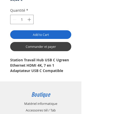
Quantité
*
Add to Cart
Commander et payer
Station Travail Hub USB C Ugreen
Ethernet HDMI 4K, 7 en 1
Adaptateur USB C Compatible
avec MacBook Air Pro M2 M1 iPad
Pro Steam Deck, 100W PD de
Charge, Multiport USB 3.0, Lecteur
de Carte SD MicroSD
.
Boutique
Ce Hub USB-C 7 en 1 est un outil
Matériel informatique
pratique et efficace pour connecter
Accessoires tél / Tab
plusieurs périphériques à votre