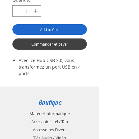
Add to Cart
Commander et payer
Avec ce Hub USB 3.0, vous
transformez un port USB en 4
ports
Vous pouvez synchroniser vos
données informatique à très
vitesse (jusqu'à 5 Gbps), si
rapide que vous transférez un
Boutique
film HD en quelques secondes
Le splitter hub ultra slim a une
Matériel informatique
coque en aluminium fin et léger
Accessoires tél / Tab
qui s'accordera idéalement à
Accessoires Divers
votre ordinateur, votre pc
TV / Audio / Vidéo
portable, votre Mac, Macbook ou