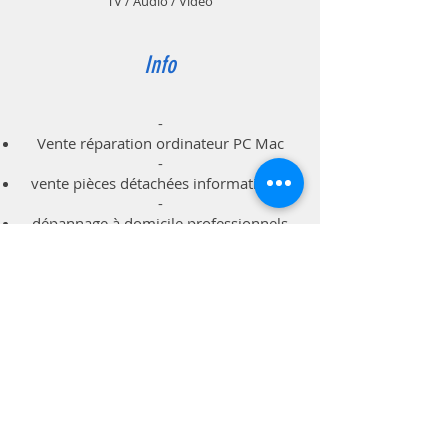
TV / Audio / Vidéo
Info
-
Vente réparation ordinateur PC Mac
-
vente pièces détachées informatiques
-
dépannage à domicile professionnels
particuliers
Support
Livraison & Retour
Politique du magasin
Méthodes de paiements