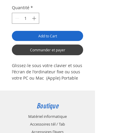
Quantité
*
Add to Cart
Commander et payer
Glissez-le sous votre clavier et sous
l'écran de l'ordinateur fixe ou sous
votre PC ou Mac (Apple) Portable
de la maison et faites parlez tous
vos amis!!!
Ce superbe tapis de souris aux
dimensions généreuse (environ 70
Boutique
x 30 cm) fera son effet si vous êtes
fans des films Prédator !!!
Matériel informatique
Accessoires tél / Tab
Accessoires Divers