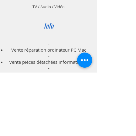
TV / Audio / Vidéo
Info
-
Vente réparation ordinateur PC Mac
-
vente pièces détachées informatiques
-
dépannage à domicile professionnels
particuliers
Support
Livraison & Retour
Politique du magasin
Méthodes de paiements