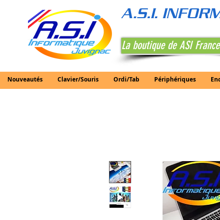
A.S.I. INFO
La boutique de ASI France
Nouveautés
Clavier/Souris
Ordi/Tab
Périphériques
En