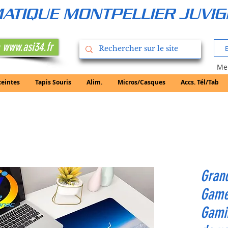
RMATIQUE MONTPELLIER JUVI
 www.asi34.fr
Mer
ceintes
Tapis Souris
Alim.
Micros/Casques
Accs. Tél/Tab
Grand
Game
Gamin