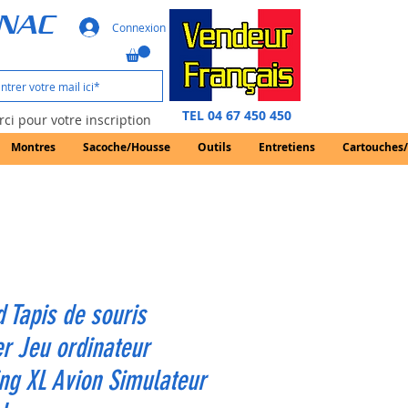
GNAC
Connexion
TEL 04 67 450 450
ci pour votre inscription
Montres
Sacoche/Housse
Outils
Entretiens
Cartouches
 Tapis de souris
r Jeu ordinateur
g XL Avion Simulateur