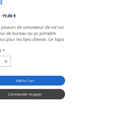
l
Prix
Prix
 
19,00 €
original
promotionnel
s joueurs de simulateur de vol sur
eur de bureau ou pc portable
si pour les fans d'avion. Ce Tapis
s XL sera votre meilleur atout
é
*
r la salle de jeu.
 flight simulator, ce tapis est
our vous!!!
m
Add to Cart
Commander et payer