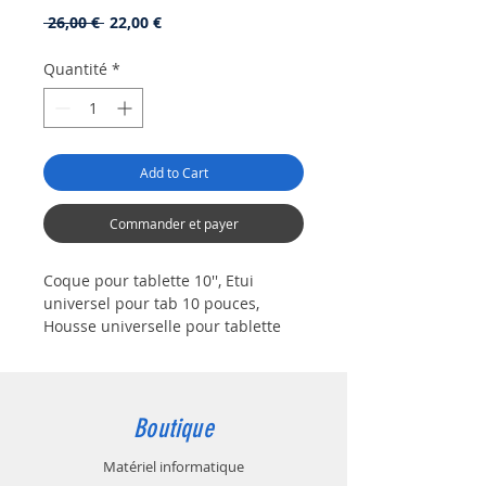
Prix
Prix
 26,00 € 
22,00 €
original
promotionnel
Quantité
*
Add to Cart
Commander et payer
Coque pour tablette 10'', Etui
universel pour tab 10 pouces,
Housse universelle pour tablette
Samsung, Huawei, Logicom, Sony et
toutes autres marques.
Attention : Avant d'acheter cette
housse veuillez vérifier que les
Boutique
dimensions de la tablette. Elles
doivent être comprises entre 23 et
Matériel informatique
26cm de longueurs et 15.5 et