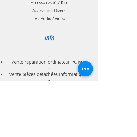
Accessoires tél / Tab
18.5cm de largeur / épaisseur :
Accessoires Divers
1.2cm MAX
TV / Audio / Vidéo
Cet étui universel pour tablette 10"
n'a pas de trou de caméra arrière.
Info
-
Vente réparation ordinateur PC Mac
-
vente pièces détachées informatiques
-
dépannage à domicile professionnels
particuliers
Support
Livraison & Retour
Politique du magasin