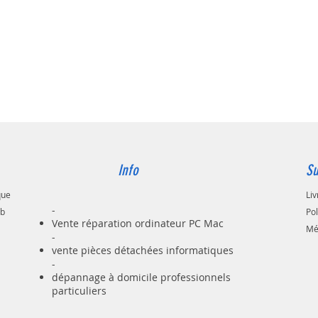
agréabl
écrire
Des tou
mettre 
diminue
suivant 
vous of
ergonom
Ce kit c
est com
d’exploi
Info
Su
Win 8 e
Sa Fabr
que
Liv
pour un
-
ab
Po
confère
Vente réparation ordinateur PC Mac
Mé
sobre.
-
vente pièces détachées informatiques
-
dépannage à domicile professionnels
particuliers