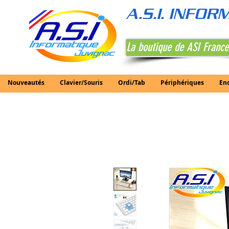
A.S.I. INFO
La boutique de ASI France
Nouveautés
Clavier/Souris
Ordi/Tab
Périphériques
En