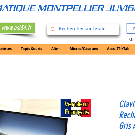
RMATIQUE MONTPELLIER JUVI
 www.asi34.fr
Mer
ceintes
Tapis Souris
Alim.
Micros/Casques
Accs. Tél/Tab
Clavi
Recha
Gris 