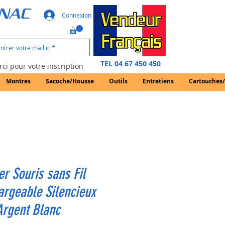
GNAC
Connexion
TEL 04 67 450 450
ci pour votre inscription
Montres
Sacoche/Housse
Outils
Entretiens
Cartouches
er Souris sans Fil
rgeable Silencieux
Argent Blanc