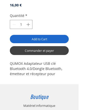
Prix
16,00 €
Quantité
*
Add to Cart
Commander et payer
QUMOX Adaptateur USB clé
Bluetooth 4.0/Dongle Bluetooth,
émetteur et récepteur pour
Windows 10/8.1/8/7/Vista, Plug and
Play Compatible avec Windows 7 et
au-Dessus
Boutique
Prend en charge
A2DP/HFP/HSP/AVRCP, plusieurs
Matériel informatique
langues et casque chat vocal,