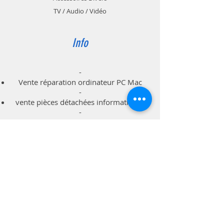
TV / Audio / Vidéo
Info
-
Vente réparation ordinateur PC Mac
-
vente pièces détachées informatiques
-
dépannage à domicile professionnels
particuliers
Support
Livraison & Retour
Politique du magasin
Méthodes de paiements