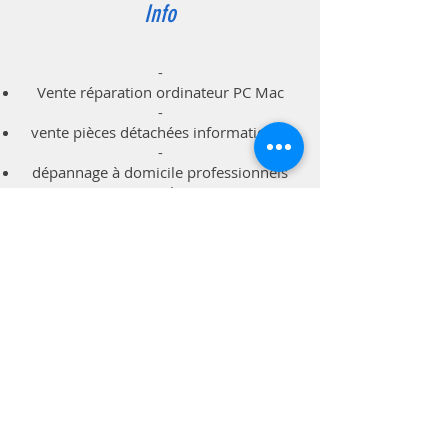
Info
-
Vente réparation ordinateur PC Mac
-
vente pièces détachées informatiques
-
dépannage à domicile professionnels
particuliers
Support
Livraison & Retour
Politique du magasin
Méthodes de paiements
Contact
A.S.I. Informatique