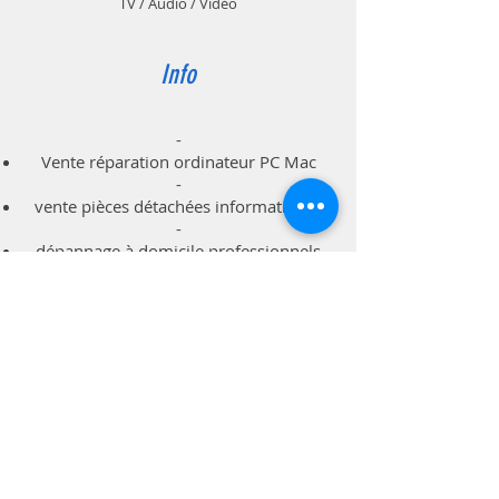
TV / Audio / Vidéo
Info
-
Vente réparation ordinateur PC Mac
-
vente pièces détachées informatiques
-
dépannage à domicile professionnels
particuliers
Support
Livraison & Retour
Politique du magasin
Méthodes de paiements