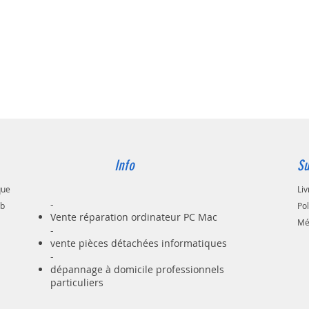
modem, 
camera,
câbl
(com
câbl
d'ins
Vites
1Gb/
jusq
les c
100Mh
Info
Su
les e
grand
que
Liv
Conn
-
ab
Po
prote
Vente réparation ordinateur PC Mac
Mé
de b
-
cuiv
vente pièces détachées informatiques
isol
-
la n
dépannage à domicile professionnels
100 
particuliers
prot