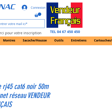
GNAC
Connexion
TEL 04 67 450 450
ci pour votre inscription
Montres
Sacoche/Housse
Outils
Entretiens
Cartouches
 rj45 cat6 noir 50m
rnet réseau VENDEUR
ÇAIS