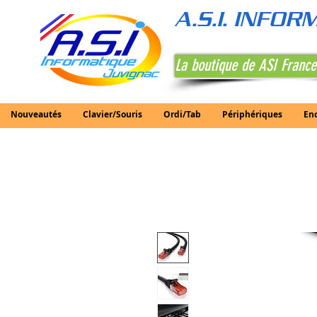
A.S.I. INFO
La boutique de ASI France
Nouveautés
Clavier/Souris
Ordi/Tab
Périphériques
En