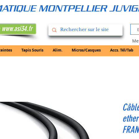
RMATIQUE MONTPELLIER JUVI
 www.asi34.fr
Mer
ceintes
Tapis Souris
Alim.
Micros/Casques
Accs. Tél/Tab
Câble
ethe
FRAN