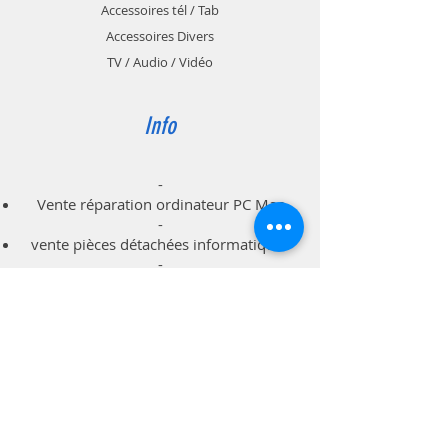
noir longueur : 10 m
Accessoires tél / Tab
Accessoires Divers
TV / Audio / Vidéo
Info
-
Vente réparation ordinateur PC Mac
-
vente pièces détachées informatiques
-
dépannage à domicile professionnels
particuliers
Support
Livraison & Retour
Politique du magasin