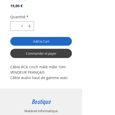
Prix
19,00 €
Quantité
*
Add to Cart
Commander et payer
Câble RCA cinch mâle mâle 10m
VENDEUR FRANÇAIS
Câble audio haut de gamme avec
2x cinch rca mâle sur
2x cinch
rca
mâle coudé transmet de
transférer le signal audio
Stéréo vers tous les appareils audio
Boutique
tels que des chaînes hi-fi,
subwoofer, amplificateur, etc.
Matériel informatique