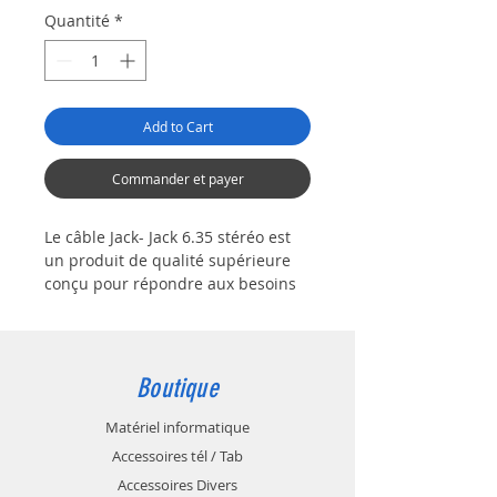
Quantité
*
Add to Cart
Commander et payer
Le câble Jack- Jack 6.35 stéréo est
un produit de qualité supérieure
conçu pour répondre aux besoins
des professionnels de l'industrie
audio. Avec une longueur de 1m, ce
cordon offre une connectivité fiable
pour un large éventail
Boutique
d'équipements audio et de
sonorisation. Grâce à sa
Matériel informatique
construction robuste et durable, il
Accessoires tél / Tab
peut résister à des utilisations
Accessoires Divers
fréquentes sans compromettre la