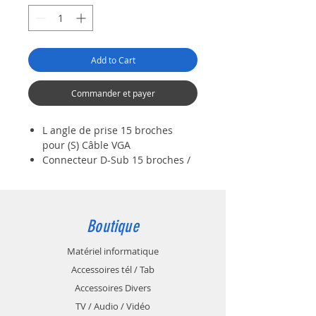
Add to Cart
Commander et payer
L angle de prise 15 broches
pour (S) Câble VGA
Connecteur D-Sub 15 broches /
prise à 3 rangs
Couleur: Noir , angle de 90 °
Boutique
Matériel informatique
Accessoires tél / Tab
Accessoires Divers
TV / Audio / Vidéo