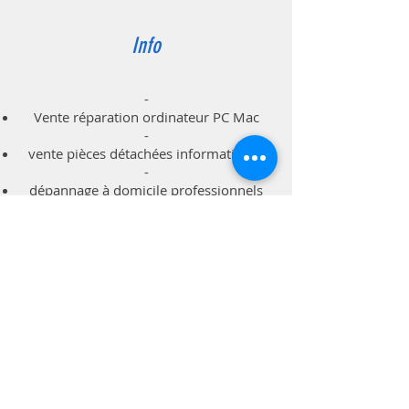
Info
-
Vente réparation ordinateur PC Mac
-
vente pièces détachées informatiques
-
dépannage à domicile professionnels
particuliers
Support
Livraison & Retour
Politique du magasin
Méthodes de paiements