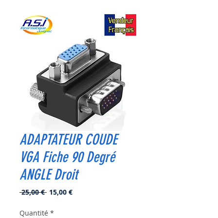
ADAPTATEUR COUDE
VGA Fiche 90 Degré
ANGLE Droit
Prix
Prix
 25,00 € 
15,00 €
original
promotionnel
Quantité
*