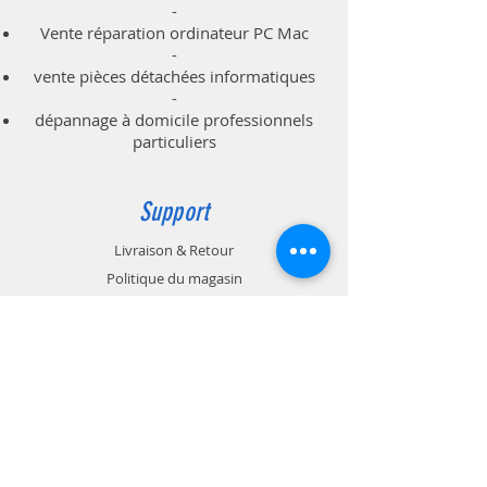
-
Vente réparation ordinateur PC Mac
-
vente pièces détachées informatiques
-
dépannage à domicile professionnels
particuliers
Support
Livraison & Retour
Politique du magasin
Méthodes de paiements
Contact
A.S.I. Informatique
Montpellier Juvignac
Tél
0467 450 450