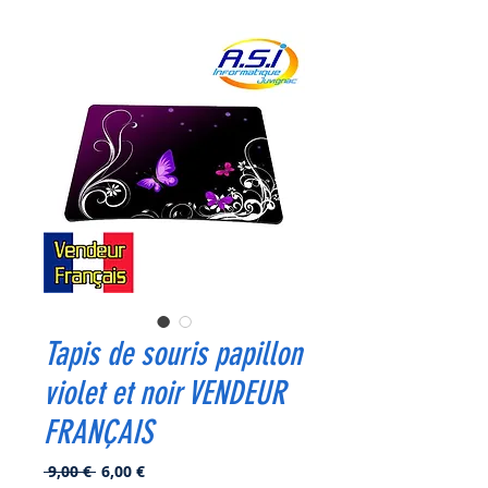
Tapis de souris papillon
violet et noir VENDEUR
FRANÇAIS
Prix
Prix
 9,00 € 
6,00 €