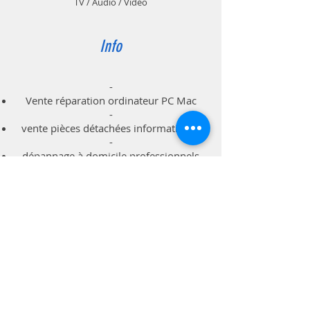
TV / Audio / Vidéo
Info
-
Vente réparation ordinateur PC Mac
-
vente pièces détachées informatiques
-
dépannage à domicile professionnels
particuliers
Support
Livraison & Retour
Politique du magasin
Méthodes de paiements