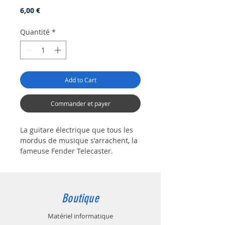
Prix
6,00 €
Quantité
*
Add to Cart
Commander et payer
La guitare électrique que tous les
mordus de musique s'arrachent, la
fameuse Fender Telecaster.
Ce tapis de souris est fait pour
vous, guitariste, musicien
professionnel ou amateur.
Ses dimensions sont idéales pour
Boutique
être emporté partout avec vous en
concert dans la sacoche de votre Pc
Matériel informatique
portable ou Macbook (Apple) mais