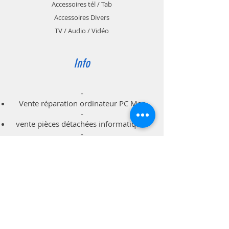
Accessoires tél / Tab
aussi au bureau à côté du clavier
Accessoires Divers
de votre ordinateur PC ou Mac
TV / Audio / Vidéo
(Imac).
21.6 / 18 cm
Info
-
Vente réparation ordinateur PC Mac
-
vente pièces détachées informatiques
-
dépannage à domicile professionnels
particuliers
Support
Livraison & Retour
Politique du magasin