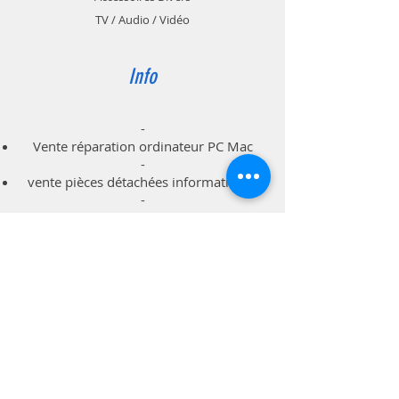
TV / Audio / Vidéo
Info
-
Vente réparation ordinateur PC Mac
-
vente pièces détachées informatiques
-
dépannage à domicile professionnels
particuliers
Support
Livraison & Retour
Politique du magasin
Méthodes de paiements