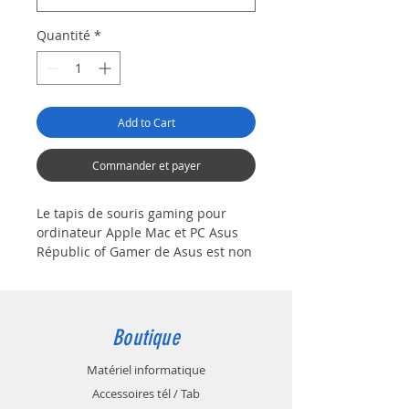
Quantité
*
Add to Cart
Commander et payer
Le tapis de souris gaming pour
ordinateur Apple Mac et PC Asus
Républic of Gamer de Asus est non
seulement beau, mais aussi super
pratique pour les gamers. Que
vous soyez un joueur passionné de
jeu vidéo ou un adepte des
Boutique
ordinateurs Asus, ce tapis de souris
est parfait pour une expérience de
Matériel informatique
gaming optimale. Sa surface de
Accessoires tél / Tab
qualité et résistante garantit un