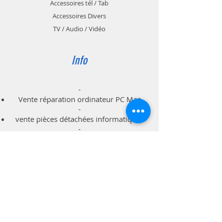
Accessoires tél / Tab
Accessoires Divers
TV / Audio / Vidéo
Info
-
Vente réparation ordinateur PC Mac
-
vente pièces détachées informatiques
-
dépannage à domicile professionnels
particuliers
Support
Livraison & Retour
Politique du magasin