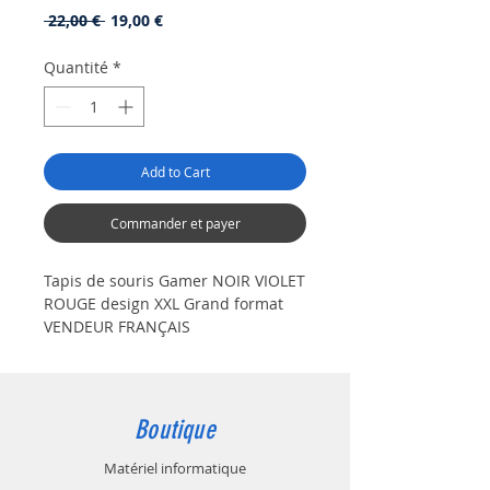
Prix
Prix
 22,00 € 
19,00 €
original
promotionnel
Quantité
*
Add to Cart
Commander et payer
Tapis de souris Gamer NOIR VIOLET
ROUGE design XXL Grand format
VENDEUR FRANÇAIS
Boutique
Matériel informatique