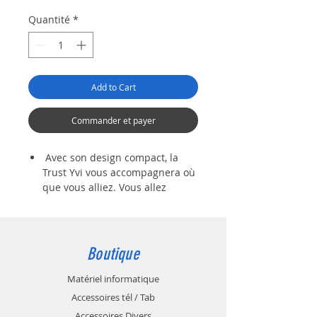
Quantité
*
Add to Cart
Commander et payer
Avec son design compact, la
Trust Yvi vous accompagnera où
que vous alliez. Vous allez
pouvoir ranger cette souris dans
la sacoche de votre ordinateur
portable pour la garder à portée
de main
Boutique
Son récepteur micro USB sans fil
peut se ranger dans la souris
Matériel informatique
afin de toujours le retrouver
Accessoires tél / Tab
facilement. Il vous offrira une
Accessoires Divers