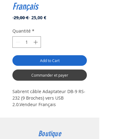
Français
Prix
Prix
 29,00 € 
25,00 €
original
promotionnel
Quantité
*
Add to Cart
Commander et payer
Sabrent câble Adaptateur DB-9 RS-
232 (9 Broches) vers USB
2.0.Vendeur Français
Permet la connexion entre un
port USB et un port RS-232
traditionnel.
Systèmes d’exploitation
Boutique
compatibles : Windows 2000 /