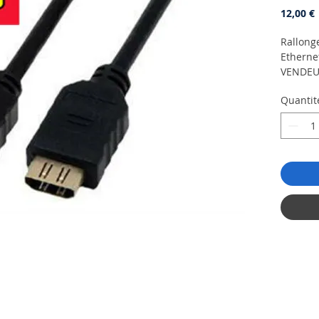
P
12,00 €
Rallong
Etherne
VENDEU
Long
Quantit
Genr
Type
19 b
Genr
Type
A 19