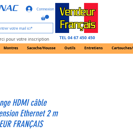
GNAC
Connexion
TEL 04 67 450 450
ci pour votre inscription
Montres
Sacoche/Housse
Outils
Entretiens
Cartouches
onge HDMI câble
ension Ethernet 2 m
EUR FRANÇAIS