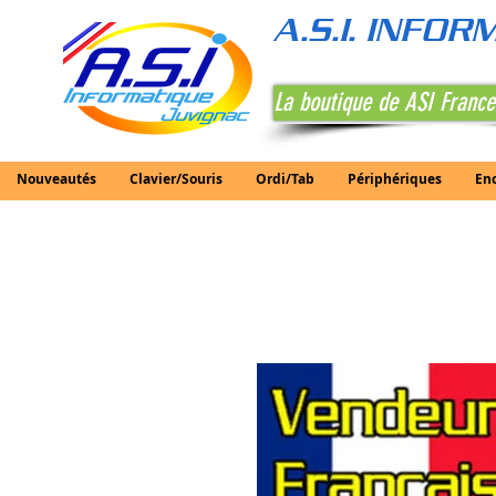
A.S.I. INFO
La boutique de ASI France
Nouveautés
Clavier/Souris
Ordi/Tab
Périphériques
En