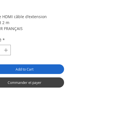
rix
e HDMI câble d'extension
t 2 m
R FRANÇAIS
ueur 2 m
é
*
e du connecteur droit Mâle
 de connecteur droit HDMI type A
roches
e du connecteur gauche Femelle
 de connecteur gauche HDMI type
Add to Cart
 broches
Commander et payer