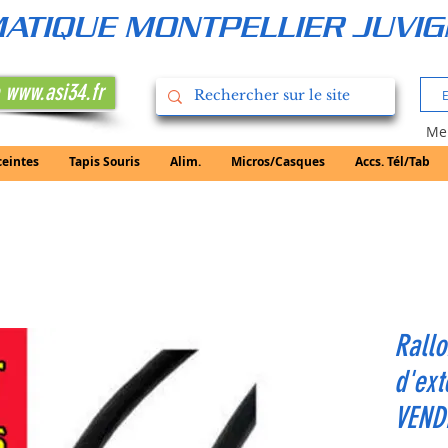
RMATIQUE MONTPELLIER JUVI
 www.asi34.fr
Mer
ceintes
Tapis Souris
Alim.
Micros/Casques
Accs. Tél/Tab
Rall
d'ext
VEND