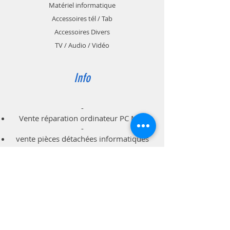
Cette housse existe en 14'' - 15" ou
Matériel informatique
17 pouces
Accessoires tél / Tab
Accessoires Divers
TV / Audio / Vidéo
Info
-
Vente réparation ordinateur PC Mac
-
vente pièces détachées informatiques
-
dépannage à domicile professionnels
particuliers
Support
Livraison & Retour