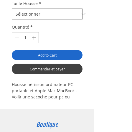
Taille Housse
*
Quantité
*
Add to Cart
Commander et payer
Housse hérisson ordinateur PC
portable et Apple Mac MacBook .
Voilà une sacoche pour pc ou
Macbook portable bien originale,
cette petite bête pourrait bien être
un hérisson multicolore mais nous
préférons laisser votre imagination
Boutique
faire le travail à notre place.