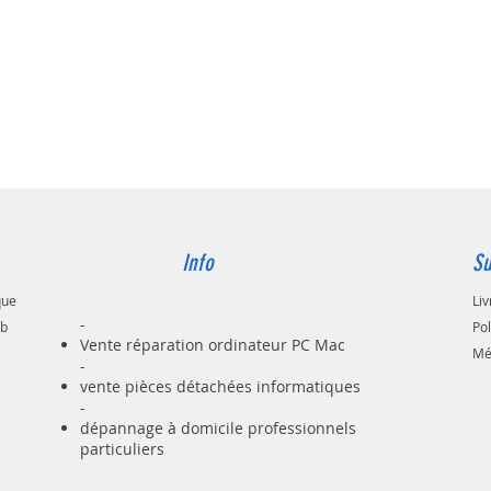
fil Blue
verte.
Elle int
lecteur 
HP de 2
batteri
l'empor
Dimensi
Faceboo
https:/
Info
Su
Instagr
que
Liv
https:/
-
que_mon
ab
Po
Vente réparation ordinateur PC Mac
Pinteres
Mé
-
https:/
vente pièces détachées informatiques
_Montpe
-
Youtube
dépannage à domicile professionnels
https:/
particuliers
ql8AO0
TikTok: