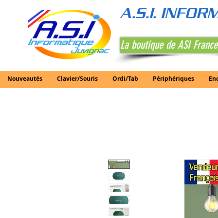
A.S.I. INFO
La boutique de ASI France
Nouveautés
Clavier/Souris
Ordi/Tab
Périphériques
En