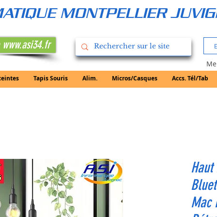
RMATIQUE MONTPELLIER JUVI
 www.asi34.fr
Mer
ceintes
Tapis Souris
Alim.
Micros/Casques
Accs. Tél/Tab
Haut 
Bluet
Mac H