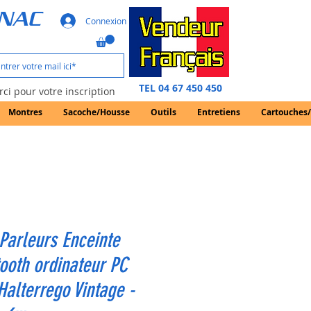
GNAC
Connexion
TEL 04 67 450 450
ci pour votre inscription
Montres
Sacoche/Housse
Outils
Entretiens
Cartouches
Parleurs Enceinte
ooth ordinateur PC
alterrego Vintage -