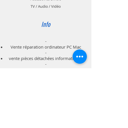
repose main sous votre PC ou Mac
TV / Audio / Vidéo
(Macbook) portable.
Info
-
Vente réparation ordinateur PC Mac
-
vente pièces détachées informatiques
-
dépannage à domicile professionnels
particuliers
Support
Livraison & Retour
Politique du magasin
Méthodes de paiements