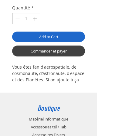
Quantité
*
Add to Cart
Commander et payer
Vous êtes fan d'aerospatiale, de
cosmonaute, d'astronaute, d'espace
et des Planètes. Si on ajoute à ça
que vous aimez la bière et vous
êtes souvent dans la lune !!!! lol
Ce très grand tapis de souris est
pour vous avec ces dimensions
Boutique
impressionnantes: 90*40cm
Idéal sous le clavier, l'écran et la
Matériel informatique
souris de votre ordinateur de
Accessoires tél / Tab
bureau ou tout simplement en
Accessoires Divers