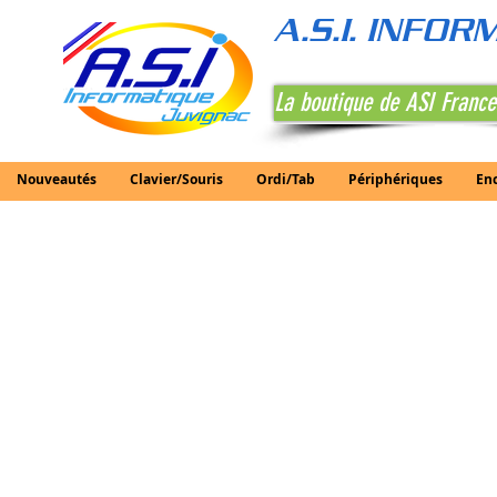
A.S.I. INFO
La boutique de ASI France
Nouveautés
Clavier/Souris
Ordi/Tab
Périphériques
En