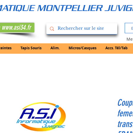
RMATIQUE MONTPELLIER JUVI
 www.asi34.fr
Mer
ceintes
Tapis Souris
Alim.
Micros/Casques
Accs. Tél/Tab
Coup
femel
tran