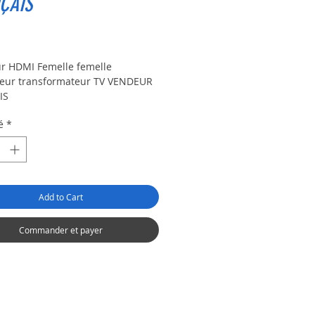
ÇAIS
ix
r HDMI Femelle femelle
eur transformateur TV VENDEUR
IS
é
*
Add to Cart
Commander et payer