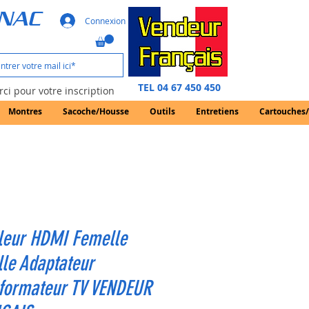
GNAC
Connexion
TEL 04 67 450 450
ci pour votre inscription
Montres
Sacoche/Housse
Outils
Entretiens
Cartouches
leur HDMI Femelle
le Adaptateur
sformateur TV VENDEUR