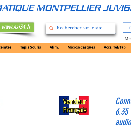
RMATIQUE MONTPELLIER JUVI
 www.asi34.fr
Mer
ceintes
Tapis Souris
Alim.
Micros/Casques
Accs. Tél/Tab
Conn
6.35 
audio