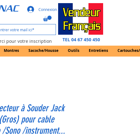
GNAC
Connexion
TEL 04 67 450 450
ci pour votre inscription
Montres
Sacoche/Housse
Outils
Entretiens
Cartouches
ecteur à Souder Jack
(Gros) pour cable
 /Sono /instrument...