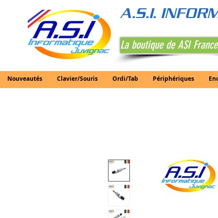
A.S.I. INFO
La boutique de ASI France
Nouveautés
Clavier/Souris
Ordi/Tab
Périphériques
En