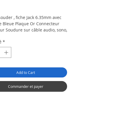
ix
souder , fiche Jack 6.35mm avec
te Bleue Plaque Or Connecteur
ur Soudure sur câble audio, sono,
ent de musique etc...
é
*
ecteur à Souder Jack 6.35 (Gros)
ccessoire idéal pour les câbles
sono et instruments de musique.
sa conception solide et durable,
Add to Cart
apable de supporter des
ons d'une grande variété de
 sonores. Sa robustesse garantit
Commander et payer
exion stable et fiable, assurant
lité sonore optimale.