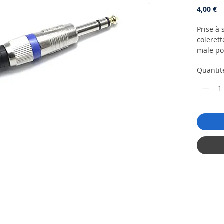
Pr
4,00 €
Prise à 
coleret
male po
instrum
Quantit
Le Conn
est un a
audio, 
Grâce à 
il est c
connexi
sources
une conn
une qua