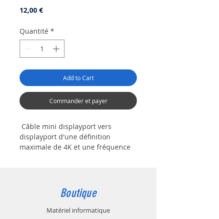
Prix
12,00 €
Quantité
*
Add to Cart
Commander et payer
Câble mini displayport vers
displayport d'une définition
maximale de 4K et une fréquence
de rafraîchissement de 60 Hz, il
idéal pour les logiciels
exigeantscomme les jeux vidéo.
Avec un débit allant jusqu'à 17,28
Boutique
Gbit/s, compatible avec les versions
DisplayPort antérieures et les
Matériel informatique
définitions plus faibles