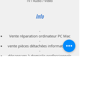
TV / Audio / Vidéo
Info
-
Vente réparation ordinateur PC Mac
-
vente pièces détachées informatiques
-
dépannage à domicile professionnels
particuliers
Support
Livraison & Retour
Politique du magasin
Méthodes de paiements