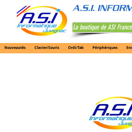
A.S.I. INFO
La boutique de ASI France
Nouveautés
Clavier/Souris
Ordi/Tab
Périphériques
En