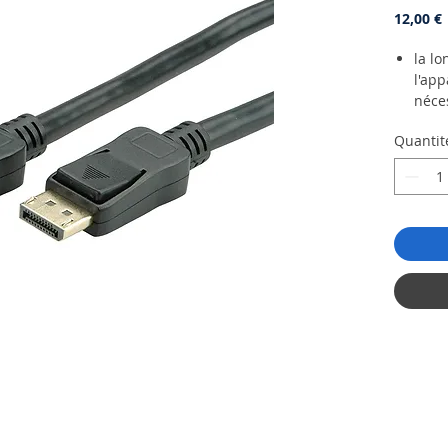
P
12,00 €
la lo
l'app
néces
Un r
Quantit
les 
Cord
donc 