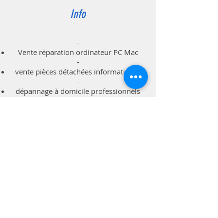
Info
-
Vente réparation ordinateur PC Mac
-
vente pièces détachées informatiques
-
dépannage à domicile professionnels
particuliers
Support
Livraison & Retour
Politique du magasin
Méthodes de paiements
Contact