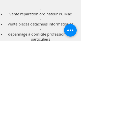
-
Vente réparation ordinateur PC Mac
-
vente pièces détachées informatiques
-
dépannage à domicile professionnels
particuliers
Support
Livraison & Retour
Politique du magasin
Méthodes de paiements
Contact
A.S.I. Informatique
Montpellier Juvignac